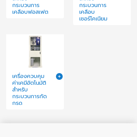
กระบวนการ
กระบวนการ
เคลือบฟอสเฟต
เคลือบ
เซอร์โคเนียม
เครื่องควบคุม
ค่าเคมีอัตโนมัติ
สำหรับ
กระบวนการกัด
กรด