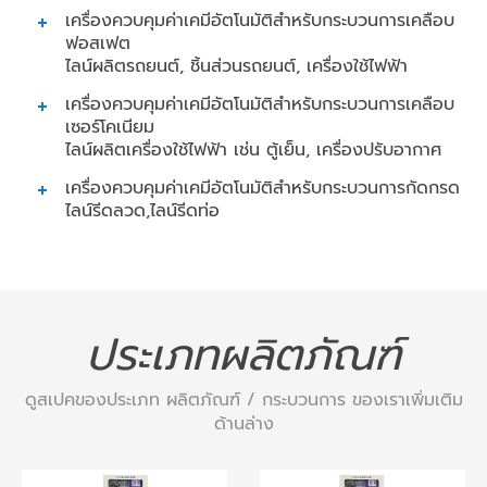
เครื่องควบคุมค่าเคมีอัตโนมัติสำหรับกระบวนการเคลือบ
ฟอสเฟต
ไลน์ผลิตรถยนต์, ชิ้นส่วนรถยนต์, เครื่องใช้ไฟฟ้า
เครื่องควบคุมค่าเคมีอัตโนมัติสำหรับกระบวนการเคลือบ
เซอร์โคเนียม
ไลน์ผลิตเครื่องใช้ไฟฟ้า เช่น ตู้เย็น, เครื่องปรับอากาศ
เครื่องควบคุมค่าเคมีอัตโนมัติสำหรับกระบวนการกัดกรด
ไลน์รีดลวด,ไลน์รีดท่อ
ประเภทผลิตภัณฑ์
ดูสเปคของประเภท ผลิตภัณฑ์ / กระบวนการ ของเราเพิ่มเติม
ด้านล่าง