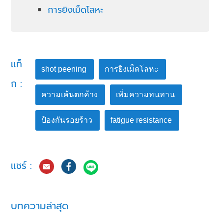
การยิงเม็ดโลหะ
แท็
shot peening
การยิงเม็ดโลหะ
ก :
ความเค้นตกค้าง
เพิ่มความทนทาน
ป้องกันรอยร้าว
fatigue resistance
แชร์ :
บทความล่าสุด