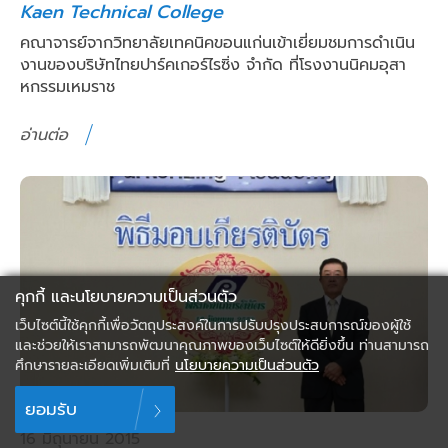
Kaen Technical College
คณาจารย์จากวิทยาลัยเทคนิคขอนแก่นเข้าเยี่ยมชมการดำเนิน
งานของบริษัทไทยปาร์คเกอร์ไรซิ่ง จำกัด ที่โรงงานนิคมอุสา
หกรรมเหมราช
อ่านต่อ
คุกกี้ และนโยบายความเป็นส่วนตัว
เว็บไซต์นี้ใช้คุกกี้เพื่อวัตถุประสงค์ในการปรับปรุงประสบการณ์ของผู้ใช้
และช่วยให้เราสามารถพัฒนาคุณภาพของเว็บไซต์ให้ดียิ่งขึ้น ท่านสามารถ
ศึกษารายละเอียดเพิ่มเติมที่
นโยบายความเป็นส่วนตัว
ยอมรับ
16 มิถุนายน 2015